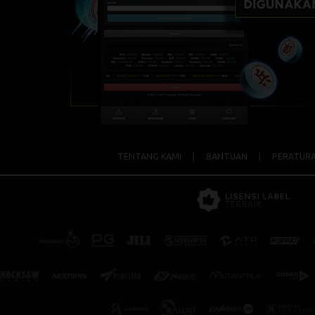
TENTANG KAMI
|
BANTUAN
|
PERATUR