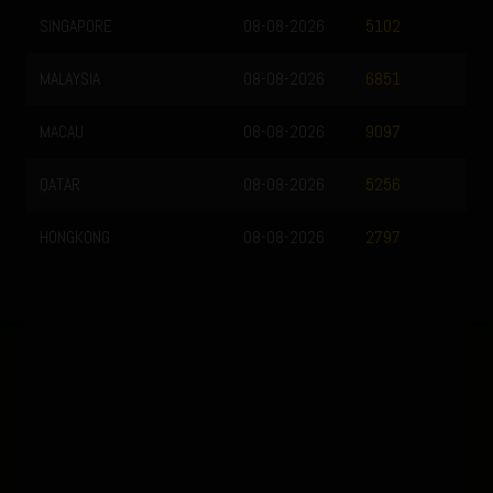
SINGAPORE
08-08-2026
5102
MALAYSIA
08-08-2026
6851
MACAU
08-08-2026
9097
QATAR
08-08-2026
5256
HONGKONG
08-08-2026
2797