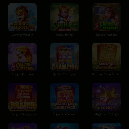
Joumey West M
Crazy Hunter
Secret Treasure
Dragon Treasure
Go For Champion
Fortune Gems Scratch
Boxing Extravaganza
Super Ace Scratch
Magic Lamp Bingo