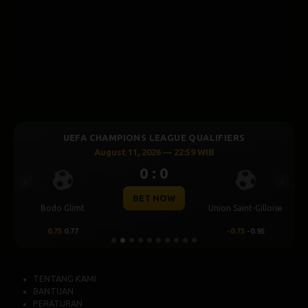
UEFA CHAMPIONS LEAGUE QUALIFIERS
August 11, 2026 — 22:59 WIB
0 : 0
Previous
Next
BET NOW
Bodo Glimt
Union Saint-Gilloise
0.75
0.77
-0.75
-0.95
TENTANG KAMI
BANTUAN
PERATURAN