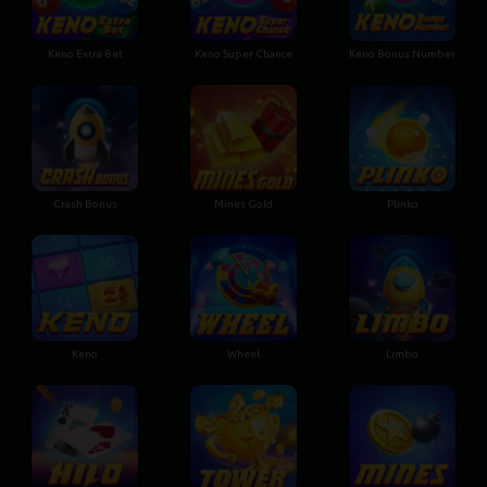
Keno Extra Bet
Keno Super Chance
Keno Bonus Number
Crash Bonus
Mines Gold
Plinko
Keno
Wheel
Limbo