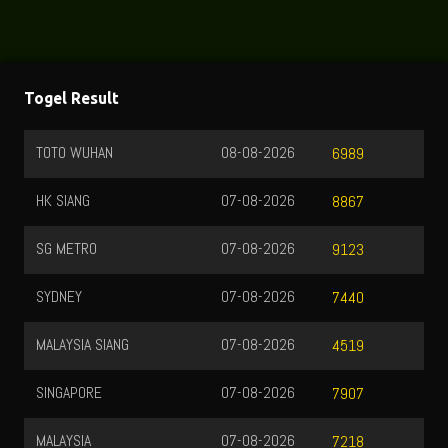
Togel Result
TOTO WUHAN
08-08-2026
6989
HK SIANG
07-08-2026
8867
SG METRO
07-08-2026
9123
SYDNEY
07-08-2026
7440
MALAYSIA SIANG
07-08-2026
4519
SINGAPORE
07-08-2026
7907
MALAYSIA
07-08-2026
7218