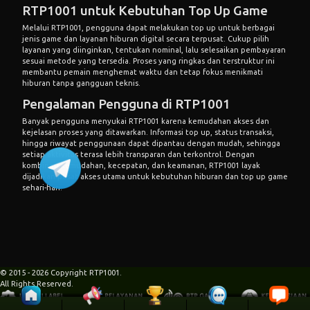
RTP1001 untuk Kebutuhan Top Up Game
Melalui RTP1001, pengguna dapat melakukan top up untuk berbagai
jenis game dan layanan hiburan digital secara terpusat. Cukup pilih
layanan yang diinginkan, tentukan nominal, lalu selesaikan pembayaran
sesuai metode yang tersedia. Proses yang ringkas dan terstruktur ini
membantu pemain menghemat waktu dan tetap fokus menikmati
hiburan tanpa gangguan teknis.
Pengalaman Pengguna di RTP1001
Banyak pengguna menyukai RTP1001 karena kemudahan akses dan
kejelasan proses yang ditawarkan. Informasi top up, status transaksi,
hingga riwayat penggunaan dapat dipantau dengan mudah, sehingga
setiap aktivitas terasa lebih transparan dan terkontrol. Dengan
kombinasi kemudahan, kecepatan, dan keamanan, RTP1001 layak
dijadikan pusat akses utama untuk kebutuhan hiburan dan top up game
sehari-hari.
© 2015 - 2026 Copyright RTP1001.
All Rights Reserved.