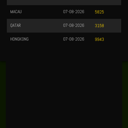
MACAU
07-08-2026
5825
QATAR
07-08-2026
3158
HONGKONG
07-08-2026
9943