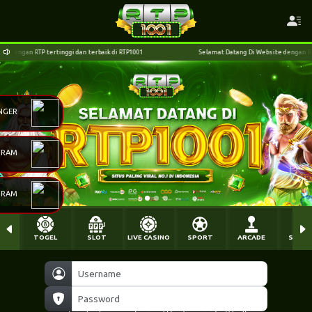
tertinggi dan terbaik di RTP1001
Selamat Datang Di Website dengan RTP tertinggi dan
NGER
GRAM
GRAM
TOGEL
SLOT
LIVE CASINO
SPORT
ARCADE
SABU