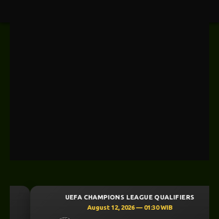
UEFA CHAMPIONS LEAGUE QUALIFIERS
August 12, 2026 — 01:30 WIB