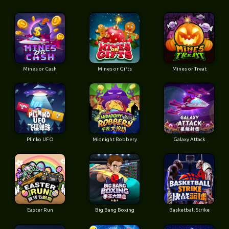
Cash or Crash 2
Limbo Football
Football Mines
Mines or Cash
Mines or Gifts
Mines or Treat
Plinko UFO
Midnight Robbery
Galaxy Attack
Easter Run
Big Bang Boxing
Basketball Strike