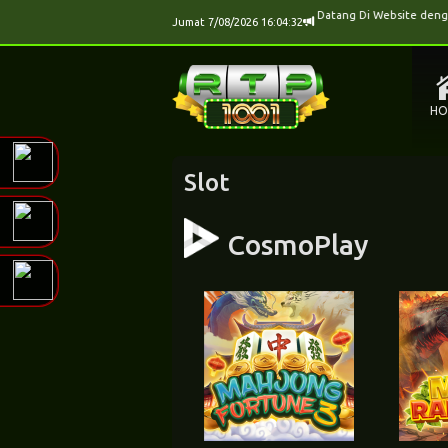
Selamat Datang Di Website dengan RTP 
Jumat 7/08/2026 16:04:33
HO
Slot
CosmoPlay