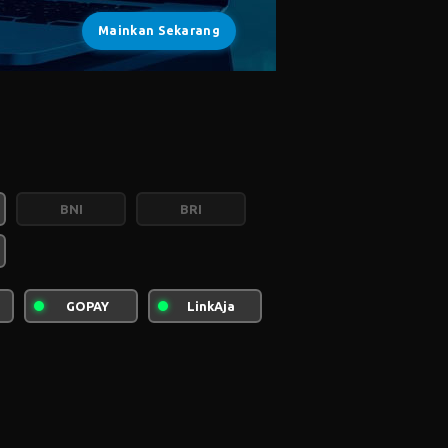
Mainkan Sekarang
BNI
BRI
GOPAY
LinkAja