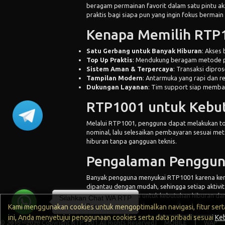
RTP1001
adalah platform masuk ke berbagai si
beragam permainan favorit dalam satu pintu ak
praktis bagi siapa pun yang ingin fokus bermai
Kenapa Memilih RTP
Satu Gerbang untuk Banyak Hiburan
: Akses
Top Up Praktis
: Mendukung beragam metode pem
Sistem Aman & Terpercaya
: Transaksi dipro
Tampilan Modern
: Antarmuka yang rapi dan
Dukungan Layanan
: Tim support siap memban
RTP1001 untuk Kebu
Melalui RTP1001, pengguna dapat melakukan top 
nominal, lalu selesaikan pembayaran sesuai me
hiburan tanpa gangguan teknis.
Pengalaman Penggun
Banyak pengguna menyukai RTP1001 karena kemud
dipantau dengan mudah, sehingga setiap aktivi
Silahkan Chat WA RTP
Group
pusat akses utama untuk kebutuhan hiburan dan
Kami menggunakan cookies untuk mengoptimalkan navigasi, fitur serta
ini, Anda menyetujui penggunaan cookies serta data pribadi sesuai
Keb