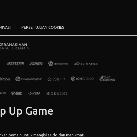
RIVASI
|
PERSETUJUAN COOKIES
op Up Game