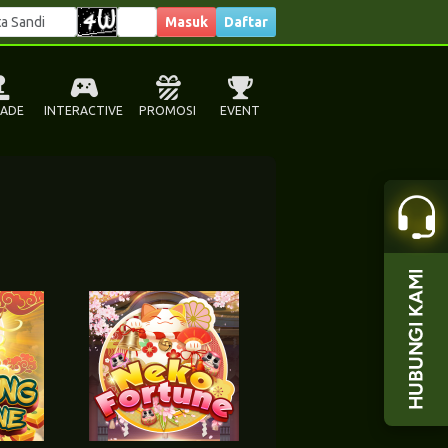
RTP tertinggi dan terbaik di RTP1001
Masuk
Daftar
ADE
INTERACTIVE
PROMOSI
EVENT