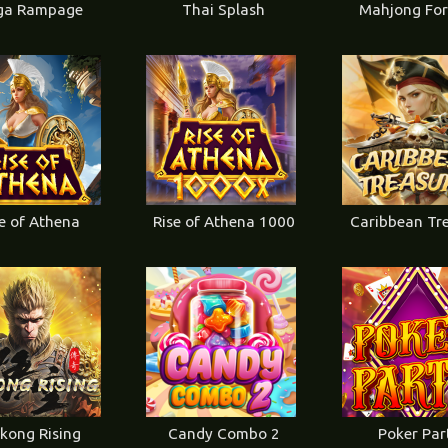
ga Rampage
Thai Splash
Mahjong For
e of Athena
Rise of Athena 1000
Caribbean Tr
kong Rising
Candy Combo 2
Poker Par