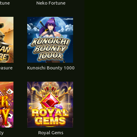
tune
Neko Fortune
easure
Kunoichi Bounty 1000
ty
Royal Gems