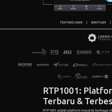
TENTANG KAMI
|
BANTUAN
|
RTP1001: Platfo
Terbaru & Terbe