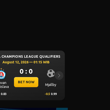
ta
Neon Party 1000
OTBALL F24 ELITE CLUB FRIENDLY
August 7, 2026 — 22:45 WIB
1 : 0
Next
BET NOW
e-
e-Ajax
hester
ity
rland
Aladdin's Lamp
5
0.46
-0.5
-0.70