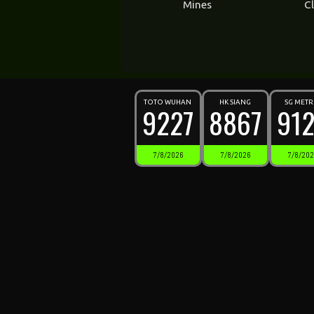
Mines
C
TOTO WUHAN
HK SIANG
SG MET
9227
8867
91
7/8/2026
7/8/2026
7/8/20