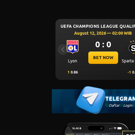
UEFA CHAMPIONS LEAGUE QUALI
August 11, 2026 — 22:59 WIB
0 : 0
Previous
BET NOW
Union 
Bodo Glimt
Gill
0.75
0.82
-0.7
TELEGRA
Daftar
Login