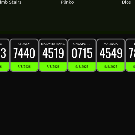
limb Stairs
Plinko
Dice
RO
SYDNEY
MALAYSIA SIANG
SINGAPORE
MALAYSIA
23
7440
4519
0715
4549
7
26
7/8/2026
7/8/2026
5/8/2026
6/8/2026
6