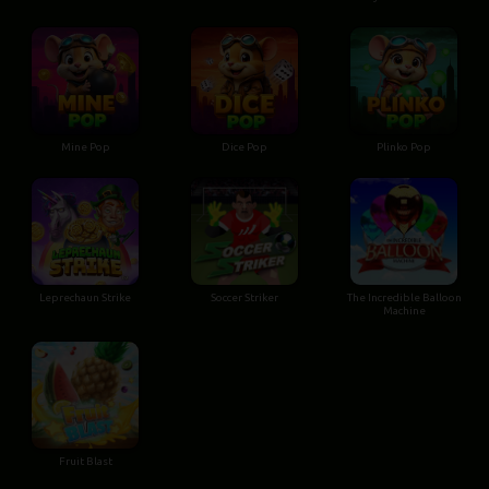
StrikerX
SoccerX
FlyX Cash Turbo
Mine Pop
Dice Pop
Plinko Pop
Leprechaun Strike
Soccer Striker
The Incredible Balloon
Machine
Fruit Blast