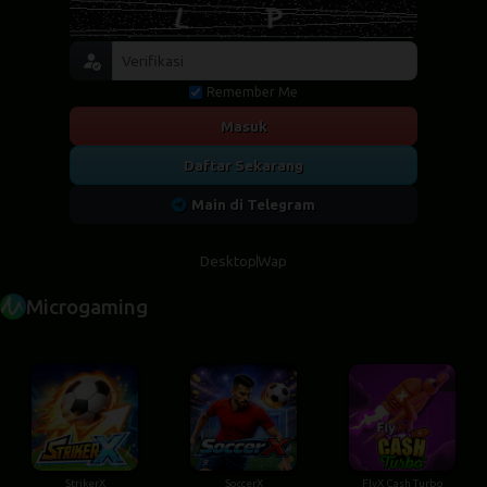
Remember Me
Masuk
Daftar Sekarang
Main di Telegram
Desktop
Wap
Microgaming