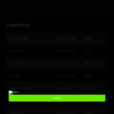
Togel Result
TOTO WUHAN
06-08-2026
4498
HK SIANG
05-08-2026
0773
SG METRO
05-08-2026
6892
SYDNEY
05-08-2026
6949
MALAYSIA SIANG
05-08-2026
6517
CLOSE
SINGAPORE
05-08-2026
0715