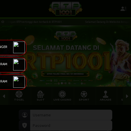
ngan RTP tertinggi dan terbaik di RTP1001
Selamat Datang Di Website dengan RTP ter
NGER
GRAM
GRAM
TOGEL
SLOT
LIVE CASINO
SPORT
ARCADE
SABU