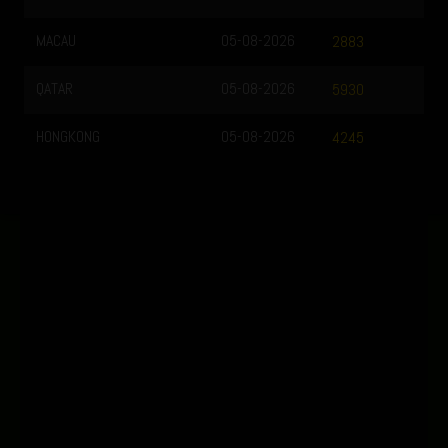
MALAYSIA
05-08-2026
1592
MACAU
05-08-2026
2883
QATAR
05-08-2026
5930
HONGKONG
05-08-2026
4245