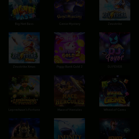
Big Net Bass
Genie Mystery
Zeustrike
Zeustrike Xmas
Piggy Bank Gold 2
DJ FEVER
Leprechaun’s Fortune
Mace of Hercules
Wheel of Gems