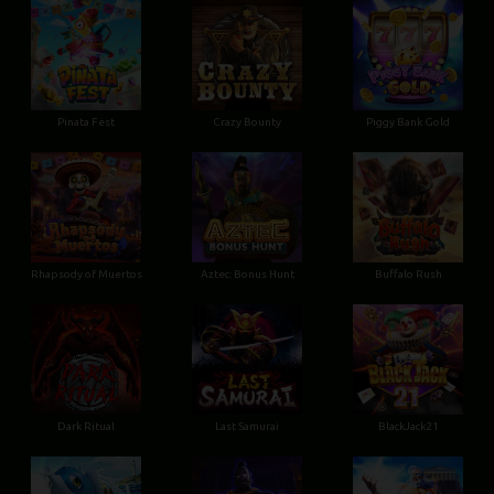
Pinata Fest
Crazy Bounty
Piggy Bank Gold
Rhapsody of Muertos
Aztec: Bonus Hunt
Buffalo Rush
Dark Ritual
Last Samurai
BlackJack21