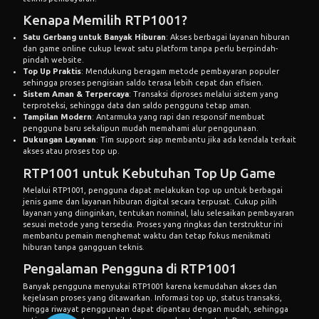
Kenapa Memilih RTP1001?
Satu Gerbang untuk Banyak Hiburan
: Akses berbagai layanan hiburan
dan game online cukup lewat satu platform tanpa perlu berpindah-
pindah website.
Top Up Praktis
: Mendukung beragam metode pembayaran populer
sehingga proses pengisian saldo terasa lebih cepat dan efisien.
Sistem Aman & Terpercaya
: Transaksi diproses melalui sistem yang
terproteksi, sehingga data dan saldo pengguna tetap aman.
Tampilan Modern
: Antarmuka yang rapi dan responsif membuat
pengguna baru sekalipun mudah memahami alur penggunaan.
Dukungan Layanan
: Tim support siap membantu jika ada kendala terkait
akses atau proses top up.
RTP1001 untuk Kebutuhan Top Up Game
Melalui RTP1001, pengguna dapat melakukan top up untuk berbagai
jenis game dan layanan hiburan digital secara terpusat. Cukup pilih
layanan yang diinginkan, tentukan nominal, lalu selesaikan pembayaran
sesuai metode yang tersedia. Proses yang ringkas dan terstruktur ini
membantu pemain menghemat waktu dan tetap fokus menikmati
hiburan tanpa gangguan teknis.
Pengalaman Pengguna di RTP1001
Banyak pengguna menyukai RTP1001 karena kemudahan akses dan
kejelasan proses yang ditawarkan. Informasi top up, status transaksi,
hingga riwayat penggunaan dapat dipantau dengan mudah, sehingga